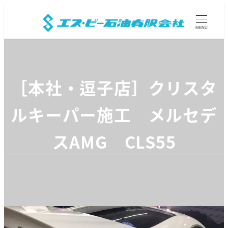
MENU
［本社・逗子店］クリスタ
ルキーパー施工 メルセデ
スAMG CLS55