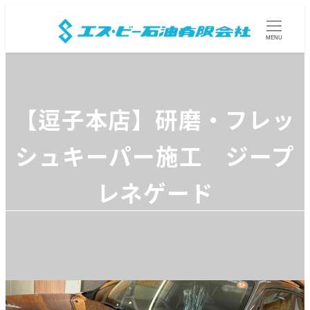
MENU
【逗子本店】研磨・フレッ
シュキーパー施工 ジープ
レネゲード