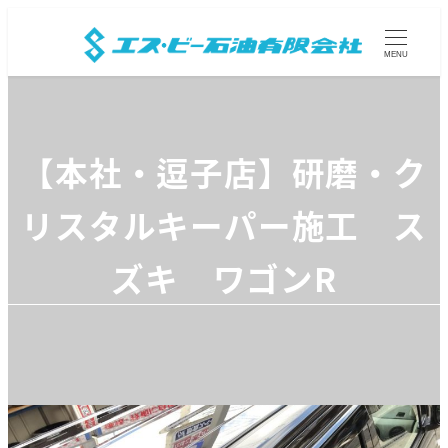
MENU
【本社・逗子店】研磨・ク
リスタルキーパー施工 ス
ズキ ワゴンR