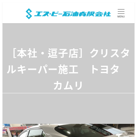
MENU
［本社・逗子店］クリスタ
ルキーパー施工 トヨタ
カムリ