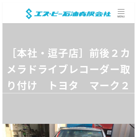
MENU
［本社・逗子店］前後２カ
メラドライブレコーダー取
り付け トヨタ マーク２