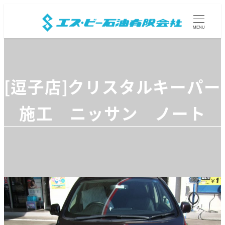
MENU
[逗子店]クリスタルキーパー
施工 ニッサン ノート