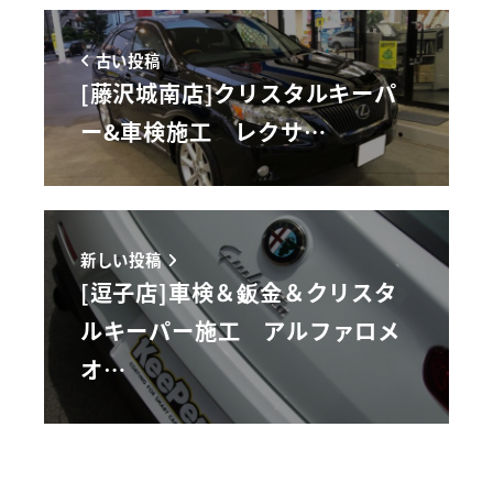
古い投稿
[藤沢城南店]クリスタルキーパ
ー&車検施工 レクサ…
新しい投稿
[逗子店]車検＆鈑金＆クリスタ
ルキーパー施工 アルファロメ
オ…