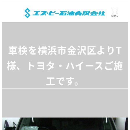
MENU
車検を横浜市金沢区よりT
様、トヨタ・ハイースご施
工です。