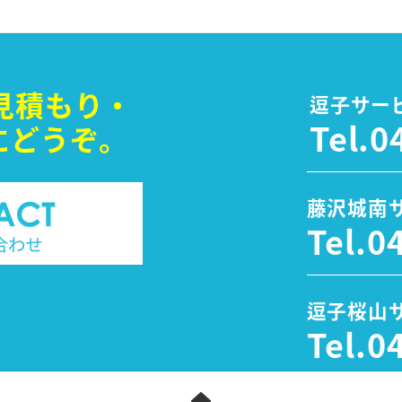
見積もり・
逗子サー
Tel.
0
に
どうぞ。
藤沢城南
Tel.
0
逗子桜山
Tel.
0