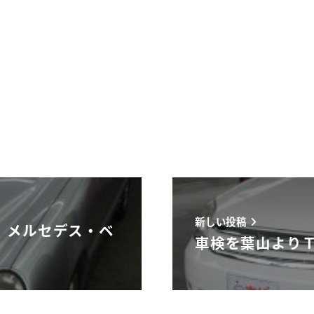
新しい投稿
 メルセデス・ベ
車検を葉山よりＴ