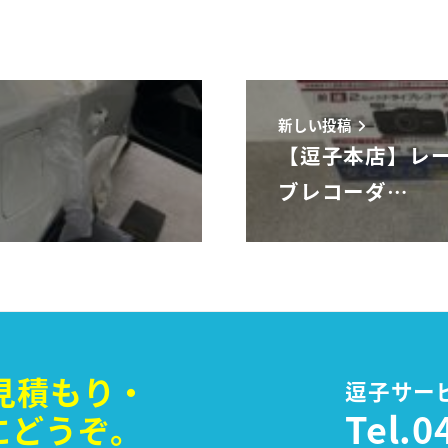
新しい投稿
【逗子本店】レ
ブレコーダ…
見積もり・
逗子サー
Tel.
0
に
どうぞ。