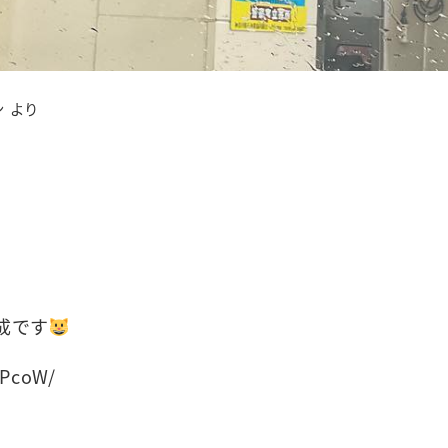
 より
成です
SPcoW/