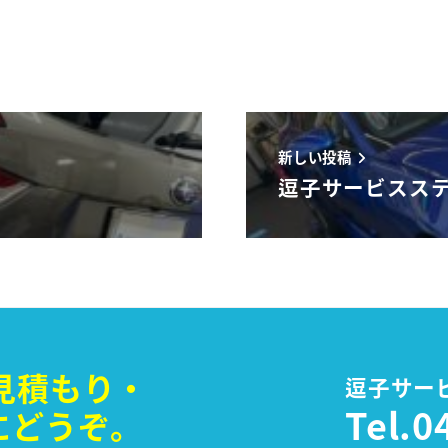
新しい投稿
逗子サービスステ
見積もり・
逗子サー
Tel.
0
に
どうぞ。