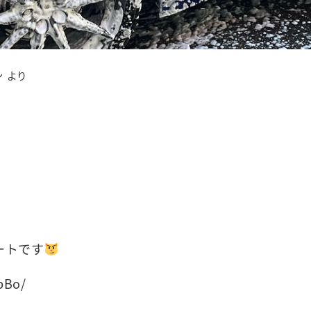
 より
ートです
vpBo/