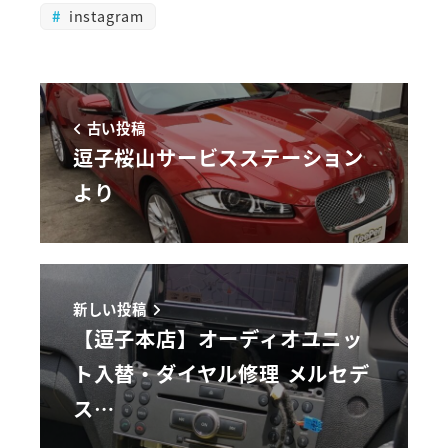
instagram
古い投稿
逗子桜山サービスステーション
より
新しい投稿
【逗子本店】オーディオユニッ
ト入替・ダイヤル修理 メルセデ
ス…