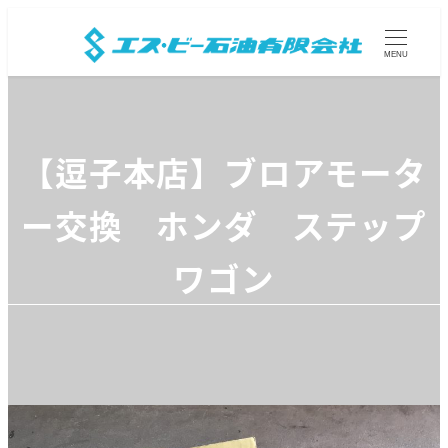
MENU
【逗子本店】ブロアモータ
ー交換 ホンダ ステップ
ワゴン