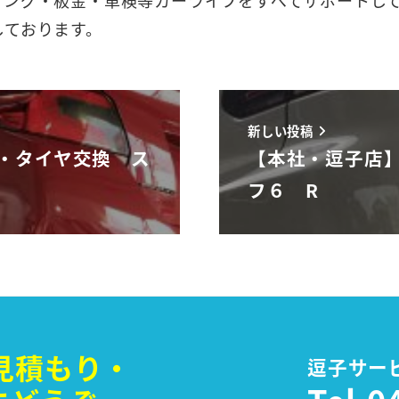
しております。
新しい投稿
・タイヤ交換 ス
【本社・逗子店
フ６ R
見積もり・
逗子サー