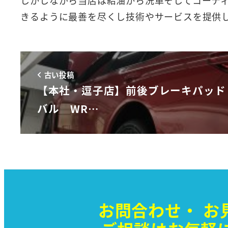
きるように最善を尽くし技術やサービスを提供
古い投稿
【本社・逗子店】前後ブレーキパッド
バル WR…
お問合わせ・
お