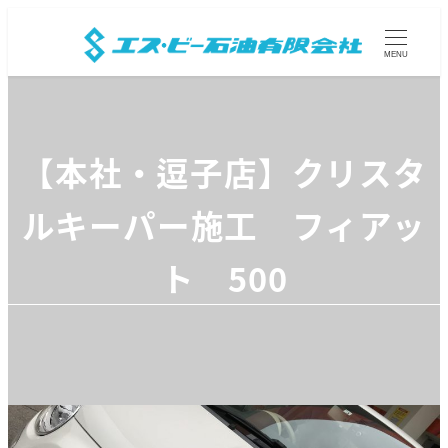
MENU
【本社・逗子店】クリスタ
ルキーパー施工 フィアッ
ト 500